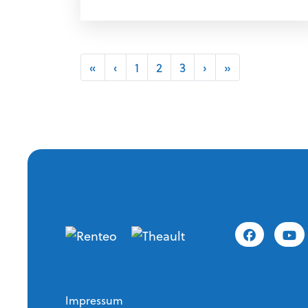
«
‹
1
2
3
›
»
Impressum