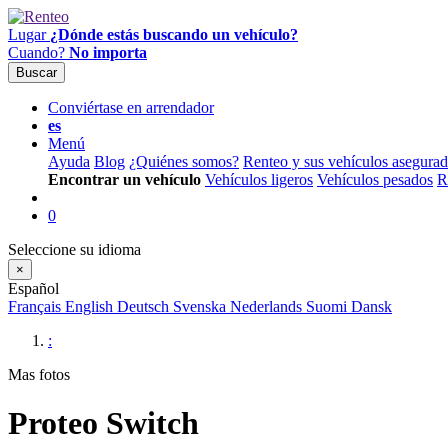
Lugar
¿Dónde estás buscando un vehículo?
Cuando?
No importa
Buscar
Conviértase en arrendador
es
Menú
Ayuda
Blog
¿Quiénes somos?
Renteo y sus vehículos asegura
Encontrar un vehículo
Vehículos ligeros
Vehículos pesados
R
0
Seleccione su idioma
×
Español
Français
English
Deutsch
Svenska
Nederlands
Suomi
Dansk
:
Mas fotos
Proteo Switch