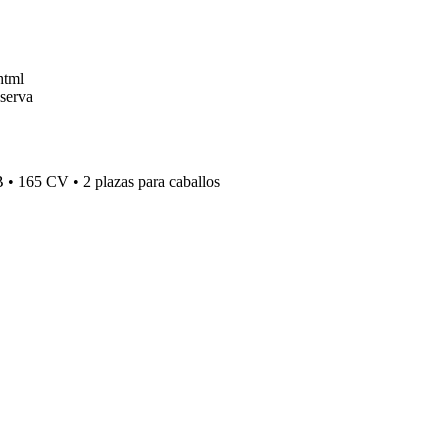
html
eserva
 B
•
165 CV
•
2 plazas para caballos